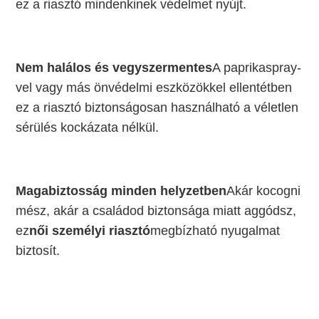
ez a riasztó mindenkinek védelmet nyújt.
Nem halálos és vegyszermentes
A paprikaspray-
vel vagy más önvédelmi eszközökkel ellentétben
ez a riasztó biztonságosan használható a véletlen
sérülés kockázata nélkül.
Magabiztosság minden helyzetben
Akár kocogni
mész, akár a családod biztonsága miatt aggódsz,
ez
női személyi riasztó
megbízható nyugalmat
biztosít.