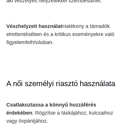
aki veszélyes helyzetekkel szembesülhet.
Vészhelyzeti használat
Hatékony a támadók
elrettentésében és a kritikus eseményekre való
figyelemfelhívásban.
A női személyi riasztó használata
Csatlakoztassa a könnyű hozzáférés
érdekében
: Rögzítse a táskájához, kulcsaihoz
vagy övpántjához.