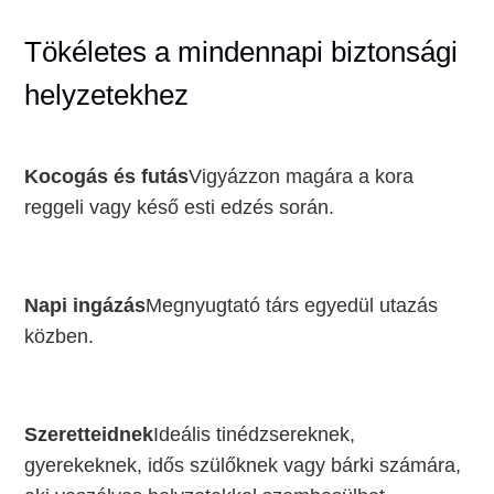
Tökéletes a mindennapi biztonsági
helyzetekhez
Kocogás és futás
Vigyázzon magára a kora
reggeli vagy késő esti edzés során.
Napi ingázás
Megnyugtató társ egyedül utazás
közben.
Szeretteidnek
Ideális tinédzsereknek,
gyerekeknek, idős szülőknek vagy bárki számára,