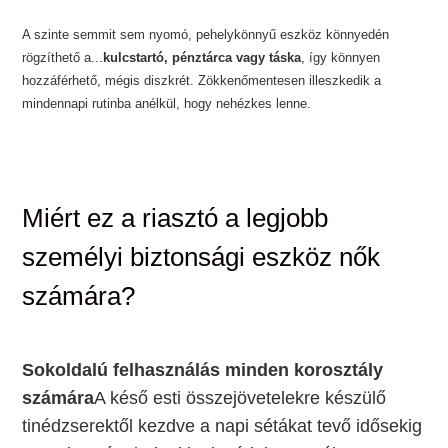
A szinte semmit sem nyomó, pehelykönnyű eszköz könnyedén
rögzíthető a...
kulcstartó, pénztárca vagy táska
, így könnyen
hozzáférhető, mégis diszkrét. Zökkenőmentesen illeszkedik a
mindennapi rutinba anélkül, hogy nehézkes lenne.
Miért ez a riasztó a legjobb
személyi biztonsági eszköz nők
számára?
Sokoldalú felhasználás minden korosztály
számára
A késő esti összejövetelekre készülő
tinédzserektől kezdve a napi sétákat tevő idősekig