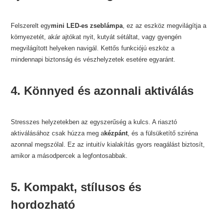
Felszerelt egy
mini LED-es zseblámpa
, ez az eszköz megvilágítja a
környezetét, akár ajtókat nyit, kutyát sétáltat, vagy gyengén
megvilágított helyeken navigál. Kettős funkciójú eszköz a
mindennapi biztonság és vészhelyzetek esetére egyaránt.
4. Könnyed és azonnali aktiválás
Stresszes helyzetekben az egyszerűség a kulcs. A riasztó
aktiválásához csak húzza meg a
kézpánt
, és a fülsüketítő sziréna
azonnal megszólal. Ez az intuitív kialakítás gyors reagálást biztosít,
amikor a másodpercek a legfontosabbak.
5. Kompakt, stílusos és
hordozható