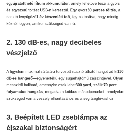
egy
újratölthető lítium akkumulátor
, amely lehetővé teszi a gyors
és egyszerű töltést USB-n keresztül. Egy gyors
30 perces töltés
, a
riasztó lenyűgöző
1 év készenléti idő
, így biztosítva, hogy mindig
kéznél legyen, amikor szükséged van rá.
2. 130 dB-es, nagy decibeles
vészjelző
A figyelem maximalizálására tervezett riasztó átható hangot ad ki
130
dB-es hangerő
—egyenértékű egy sugárhajtómű zajszintjével. Olyan
messziről hallható, amennyire csak lehet
300 yard
, szállít
70 perc
folyamatos hangzás
, megadva a kritikus másodperceket, amelyekre
szükséged van a veszély elhárításához és a segítséghíváshoz.
3. Beépített LED zseblámpa az
éjszakai biztonságért